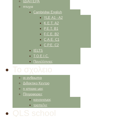
ΙΔΙΑΙΤΕΡΑ
πτυχια
Cambridge English
YLE Α1 - Α2
K.E.T. Α2
P.E.T. Β1
F.C.E. Β2
C.A.E. C1
C.P.E. C2
IELTS
Τ.Ο.Ε.Ι.C.
Πανελληνιες
Το σχολειο
οι ανθρωποι
Διδακτικο Κεντρο
η ιστορια μας
Πληροφοριες
κανονισμος
τραπεζες
QLS school