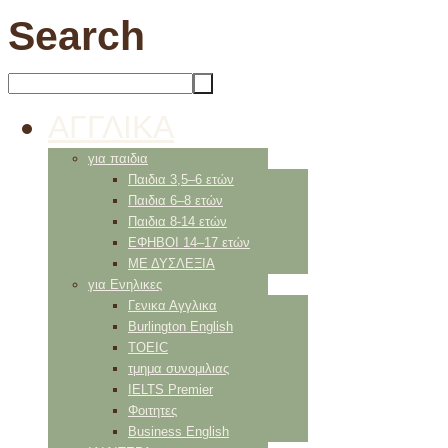
Search
ΑΓΓΛΙΚΑ
για παιδια
Παιδια 3,5–6 ετών
Παιδια 6–8 ετών
Παιδια 8-14 ετών
ΕΦΗΒΟΙ 14–17 ετών
ΜΕ ΔΥΣΛΕΞΙΑ
για Ενηλικες
Γενικα Αγγλικα
Burlington English
TOEIC
τμημα συνομιλιας
IELTS Premier
Φοιτητες
Business English