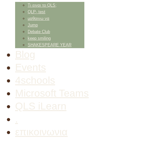
Τι ειναι το QLS;
QLP- test
μαθαινω να
Jump
Debate Club
keep smiling
SHAKESPEARE YEAR
Blog
Events
4schools
Microsoft Teams
QLS iLearn
.
επικοινωνια