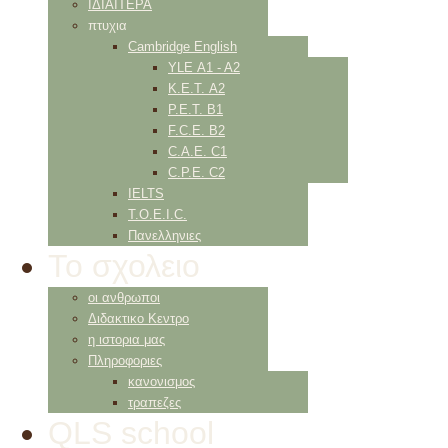
ΙΔΙΑΙΤΕΡΑ
πτυχια
Cambridge English
YLE Α1 - Α2
K.E.T. Α2
P.E.T. Β1
F.C.E. Β2
C.A.E. C1
C.P.E. C2
IELTS
Τ.Ο.Ε.Ι.C.
Πανελληνιες
Το σχολειο
οι ανθρωποι
Διδακτικο Κεντρο
η ιστορια μας
Πληροφοριες
κανονισμος
τραπεζες
QLS school