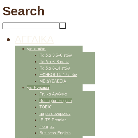
Search
ΑΓΓΛΙΚΑ
για παιδια
Παιδια 3,5–6 ετών
Παιδια 6–8 ετών
Παιδια 8-14 ετών
ΕΦΗΒΟΙ 14–17 ετών
ΜΕ ΔΥΣΛΕΞΙΑ
για Ενηλικες
Γενικα Αγγλικα
Burlington English
TOEIC
τμημα συνομιλιας
IELTS Premier
Φοιτητες
Business English