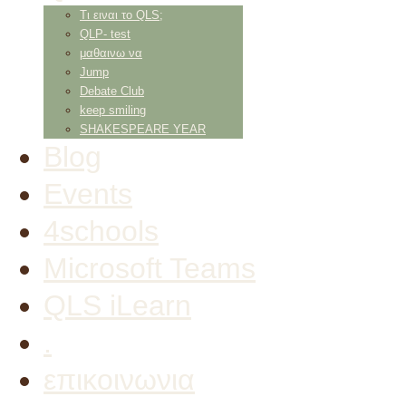
Τι ειναι το QLS;
QLP- test
μαθαινω να
Jump
Debate Club
keep smiling
SHAKESPEARE YEAR
Blog
Events
4schools
Microsoft Teams
QLS iLearn
.
επικοινωνια