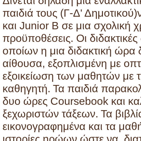
Δίνεται δηλαδή μια εναλλακτ
παιδιά τους (Γ-Δ' Δημοτικού)ν
και Junior B σε μια σχολική 
προϋποθέσεις. Οι διδακτικές 
οποίων η μια διδακτική ώρα 
αίθουσα, εξοπλισμένη με οπτ
εξοικείωση των μαθητών με τ
καθηγητή. Τα παιδιά παρακο
δυο ώρες Coursebook και κα
ξεχωριστών τάξεων. Τα βιβλία
εικονογραφημένα και τα μαθή
ιστορίες ηρώων ώστε να δια