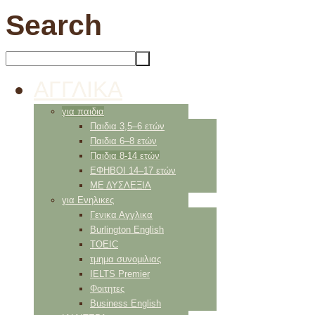
Search
ΑΓΓΛΙΚΑ
για παιδια
Παιδια 3,5–6 ετών
Παιδια 6–8 ετών
Παιδια 8-14 ετών
ΕΦΗΒΟΙ 14–17 ετών
ΜΕ ΔΥΣΛΕΞΙΑ
για Ενηλικες
Γενικα Αγγλικα
Burlington English
TOEIC
τμημα συνομιλιας
IELTS Premier
Φοιτητες
Business English