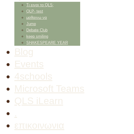
Τι ειναι το QLS;
QLP- test
μαθαινω να
Jump
Debate Club
keep smiling
SHAKESPEARE YEAR
Blog
Events
4schools
Microsoft Teams
QLS iLearn
.
επικοινωνια