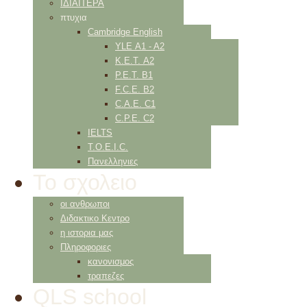
ΙΔΙΑΙΤΕΡΑ
πτυχια
Cambridge English
YLE Α1 - Α2
K.E.T. Α2
P.E.T. Β1
F.C.E. Β2
C.A.E. C1
C.P.E. C2
IELTS
Τ.Ο.Ε.Ι.C.
Πανελληνιες
Το σχολειο
οι ανθρωποι
Διδακτικο Κεντρο
η ιστορια μας
Πληροφοριες
κανονισμος
τραπεζες
QLS school