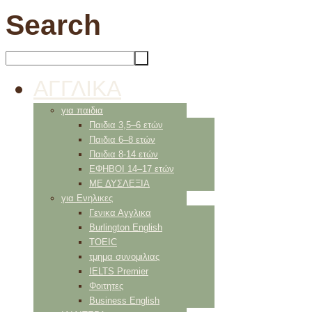
Search
ΑΓΓΛΙΚΑ
για παιδια
Παιδια 3,5–6 ετών
Παιδια 6–8 ετών
Παιδια 8-14 ετών
ΕΦΗΒΟΙ 14–17 ετών
ΜΕ ΔΥΣΛΕΞΙΑ
για Ενηλικες
Γενικα Αγγλικα
Burlington English
TOEIC
τμημα συνομιλιας
IELTS Premier
Φοιτητες
Business English