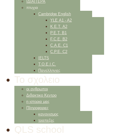
ΙΔΙΑΙΤΕΡΑ
πτυχια
Cambridge English
YLE Α1 - Α2
K.E.T. Α2
P.E.T. Β1
F.C.E. Β2
C.A.E. C1
C.P.E. C2
IELTS
Τ.Ο.Ε.Ι.C.
Πανελληνιες
Το σχολειο
οι ανθρωποι
Διδακτικο Κεντρο
η ιστορια μας
Πληροφοριες
κανονισμος
τραπεζες
QLS school