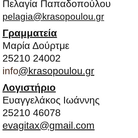
Πελαγία Παπαδοπούλου
pelagia@krasopoulou.gr
Γραμματεία
Μαρία Δούρτμε
25210 24002
info
@krasopoulou.gr
Λογιστήριο
Ευαγγελάκος Ιωάννης
25210 46078
evagitax@gmail.com