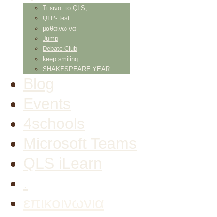
Τι ειναι το QLS;
QLP- test
μαθαινω να
Jump
Debate Club
keep smiling
SHAKESPEARE YEAR
Blog
Events
4schools
Microsoft Teams
QLS iLearn
.
επικοινωνια