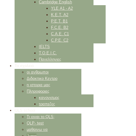
Cambridge English
YLE Α1 - Α2
K.E.T. Α2
P.E.T. Β1
F.C.E. Β2
C.A.E. C1
C.P.E. C2
IELTS
Τ.Ο.Ε.Ι.C.
Πανελληνιες
Το σχολειο
οι ανθρωποι
Διδακτικο Κεντρο
η ιστορια μας
Πληροφοριες
κανονισμος
τραπεζες
QLS school
Τι ειναι το QLS;
QLP- test
μαθαινω να
Jump