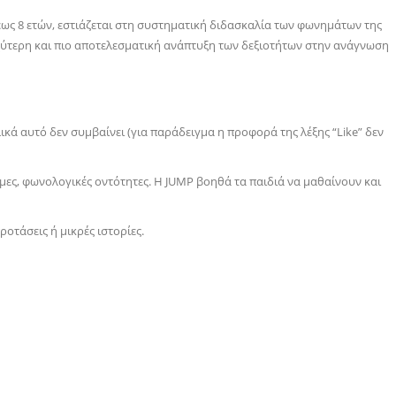
έως 8 ετών, εστιάζεται στη συστηματική διδασκαλία των φωνημάτων της
αχύτερη και πιο αποτελεσματική ανάπτυξη των δεξιοτήτων στην ανάγνωση
ικά αυτό δεν συμβαίνει (για παράδειγμα η προφορά της λέξης “
Like
” δεν
μες, φωνολογικές οντότητες. Η
JUMP
βοηθά τα παιδιά να μαθαίνουν και
οτάσεις ή μικρές ιστορίες.