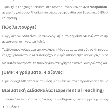
(
Quality
in
Language
Services
) στο Κέντρο Ξένων Γλωσσών
Krasopoulou 
αγγλικής γλώσσας (Phonics) και φέρει τη σφραγίδα του Βρετανικού Εθ
και γραφή.
Πώς λειτουργεί
Η Aγγλική γλώσσα είναι μη φωνολογική. Αυτό σημαίνει ότι ενώ στα ελλη
αντιστοιχεί στη γραπτή λέξη).
Τα 26 λοιπόν γράμματα της αγγλικής γλώσσας αντιστοιχούν σε 44 ήχους
να ξεχωρίσουν τους 44 αυτούς ήχους χωρίς απαραίτητα να γνωρίζουν ό
Με αυτόν τον τρόπο, τα παιδιά γίνονται γρήγορα ικανοί αναγνώστες και 
JUMP
: 4 γράμματα, 4 άξονες!
Η μέθοδος
JUMP
αποτελεί τη βάση μίας νέας ολιστική προσέγγισης που σ
Βιωματική Διδασκαλία (
Experiential
Teaching
)
Το παιδί δεν είναι στατικός δέκτης του μαθήματος αλλά συμμετέχει ενερ
Κινήσεις