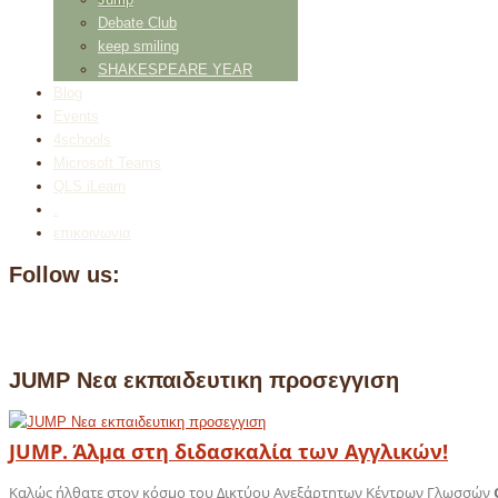
Debate Club
keep smiling
SHAKESPEARE YEAR
Blog
Events
4schools
Microsoft Teams
QLS iLearn
.
επικοινωνια
Follow us:
JUMP Νεα εκπαιδευτικη προσεγγιση
JUMP
. Άλμα στη διδασκαλία των Αγγλικών!
Καλώς ήλθατε στον κόσμο του Δικτύου Ανεξάρτητων Κέντρων Γλωσσών