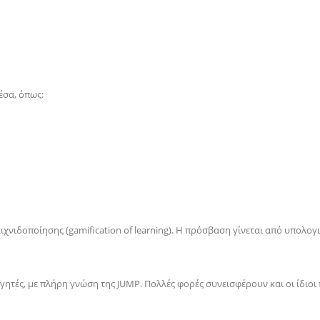
έσα, όπως:
ιχνιδοποίησης (
gamification
of
learning
). Η πρόσβαση γίνεται από υπολογ
ηγητές, με πλήρη γνώση της
JUMP
. Πολλές φορές συνεισφέρουν και οι ίδιο