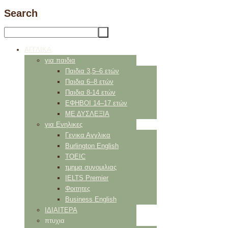
Search
ΑΓΓΛΙΚΑ
για παιδια
Παιδια 3,5–6 ετών
Παιδια 6–8 ετών
Παιδια 8-14 ετών
ΕΦΗΒΟΙ 14–17 ετών
ΜΕ ΔΥΣΛΕΞΙΑ
για Ενηλικες
Γενικα Αγγλικα
Burlington English
TOEIC
τμημα συνομιλιας
IELTS Premier
Φοιτητες
Business English
ΙΔΙΑΙΤΕΡΑ
πτυχια