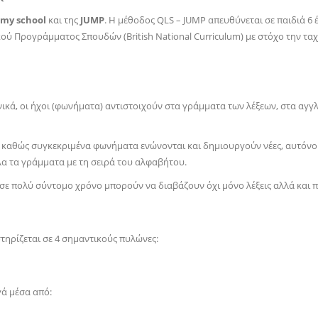
my school
και της
JUMP
. Η μέθοδος
QLS
–
JUMP
απευθύνεται σε παιδιά 6 
νικού Προγράμματος Σπουδών (
British
National
Curriculum
) με στόχο την τ
νικά, οι ήχοι (φωνήματα) αντιστοιχούν στα γράμματα των λέξεων, στα αγγλ
, καθώς συγκεκριμένα φωνήματα ενώνονται και δημιουργούν νέες, αυτόνο
λα τα γράμματα με τη σειρά του αλφαβήτου.
σε πολύ σύντομο χρόνο μπορούν να διαβάζουν όχι μόνο λέξεις αλλά και πρ
τηρίζεται σε 4 σημαντικούς πυλώνες:
γά μέσα από: