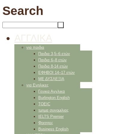
Search
ΑΓΓΛΙΚΑ
για παιδια
Παιδια 3,5–6 ετών
Παιδια 6–8 ετών
Παιδια 8-14 ετών
ΕΦΗΒΟΙ 14–17 ετών
ΜΕ ΔΥΣΛΕΞΙΑ
για Ενηλικες
Γενικα Αγγλικα
Burlington English
TOEIC
τμημα συνομιλιας
IELTS Premier
Φοιτητες
Business English