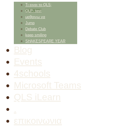
Τι ειναι το QLS;
QLP- test
μαθαινω να
Jump
Debate Club
keep smiling
SHAKESPEARE YEAR
Blog
Events
4schools
Microsoft Teams
QLS iLearn
.
επικοινωνια