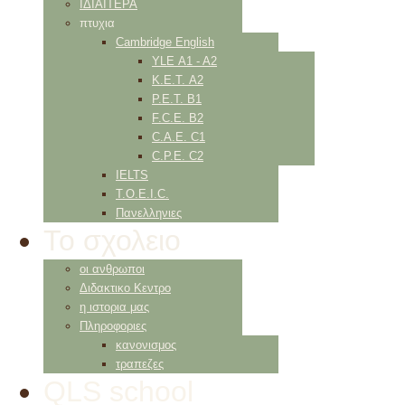
ΙΔΙΑΙΤΕΡΑ
πτυχια
Cambridge English
YLE Α1 - Α2
K.E.T. Α2
P.E.T. Β1
F.C.E. Β2
C.A.E. C1
C.P.E. C2
IELTS
Τ.Ο.Ε.Ι.C.
Πανελληνιες
Το σχολειο
οι ανθρωποι
Διδακτικο Κεντρο
η ιστορια μας
Πληροφοριες
κανονισμος
τραπεζες
QLS school