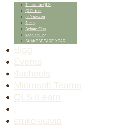
Τι ειναι το QLS;
QLP- test
μαθαινω να
Jump
Debate Club
keep smiling
SHAKESPEARE YEAR
Blog
Events
4schools
Microsoft Teams
QLS iLearn
.
επικοινωνια