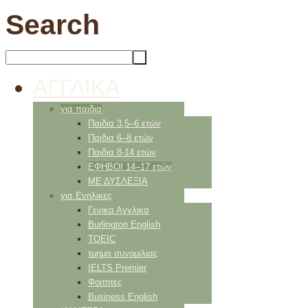
Search
ΑΓΓΛΙΚΑ
για παιδια
Παιδια 3,5–6 ετών
Παιδια 6–8 ετών
Παιδια 8-14 ετών
ΕΦΗΒΟΙ 14–17 ετών
ΜΕ ΔΥΣΛΕΞΙΑ
για Ενηλικες
Γενικα Αγγλικα
Burlington English
TOEIC
τμημα συνομιλιας
IELTS Premier
Φοιτητες
Business English