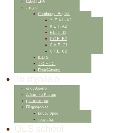
ΙΔΙΑΙΤΕΡΑ
πτυχια
Cambridge English
YLE Α1 - Α2
K.E.T. Α2
P.E.T. Β1
F.C.E. Β2
C.A.E. C1
C.P.E. C2
IELTS
Τ.Ο.Ε.Ι.C.
Πανελληνιες
Το σχολειο
οι ανθρωποι
Διδακτικο Κεντρο
η ιστορια μας
Πληροφοριες
κανονισμος
τραπεζες
QLS school