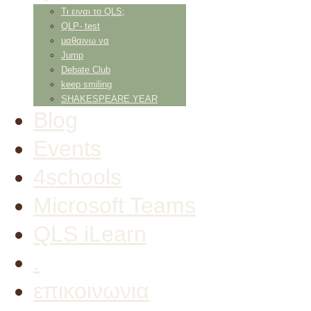
Τι ειναι το QLS;
QLP- test
μαθαινω να
Jump
Debate Club
keep smiling
SHAKESPEARE YEAR
Blog
Events
4schools
Microsoft Teams
QLS iLearn
.
επικοινωνια