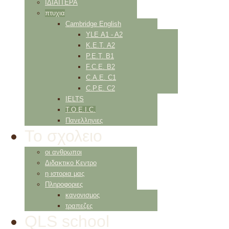
ΙΔΙΑΙΤΕΡΑ
πτυχια
Cambridge English
YLE Α1 - Α2
K.E.T. Α2
P.E.T. Β1
F.C.E. Β2
C.A.E. C1
C.P.E. C2
IELTS
Τ.Ο.Ε.Ι.C.
Πανελληνιες
Το σχολειο
οι ανθρωποι
Διδακτικο Κεντρο
η ιστορια μας
Πληροφοριες
κανονισμος
τραπεζες
QLS school