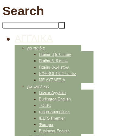
Search
ΑΓΓΛΙΚΑ
για παιδια
Παιδια 3,5–6 ετών
Παιδια 6–8 ετών
Παιδια 8-14 ετών
ΕΦΗΒΟΙ 14–17 ετών
ΜΕ ΔΥΣΛΕΞΙΑ
για Ενηλικες
Γενικα Αγγλικα
Burlington English
TOEIC
τμημα συνομιλιας
IELTS Premier
Φοιτητες
Business English