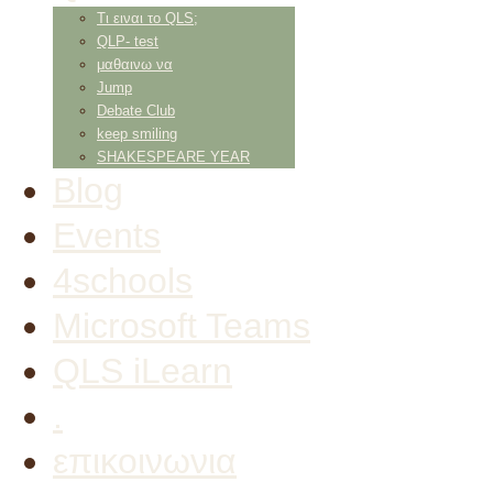
Τι ειναι το QLS;
QLP- test
μαθαινω να
Jump
Debate Club
keep smiling
SHAKESPEARE YEAR
Blog
Events
4schools
Microsoft Teams
QLS iLearn
.
επικοινωνια