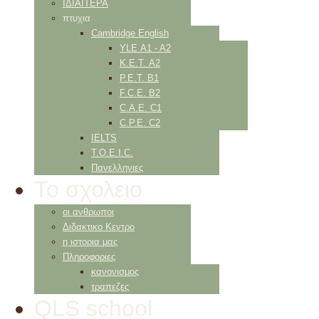
ΙΔΙΑΙΤΕΡΑ
πτυχια
Cambridge English
YLE Α1 - Α2
K.E.T. Α2
P.E.T. Β1
F.C.E. Β2
C.A.E. C1
C.P.E. C2
IELTS
Τ.Ο.Ε.Ι.C.
Πανελληνιες
Το σχολειο
οι ανθρωποι
Διδακτικο Κεντρο
η ιστορια μας
Πληροφοριες
κανονισμος
τραπεζες
QLS school