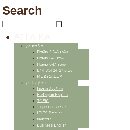
Search
ΑΓΓΛΙΚΑ
για παιδια
Παιδια 3,5–6 ετών
Παιδια 6–8 ετών
Παιδια 8-14 ετών
ΕΦΗΒΟΙ 14–17 ετών
ΜΕ ΔΥΣΛΕΞΙΑ
για Ενηλικες
Γενικα Αγγλικα
Burlington English
TOEIC
τμημα συνομιλιας
IELTS Premier
Φοιτητες
Business English